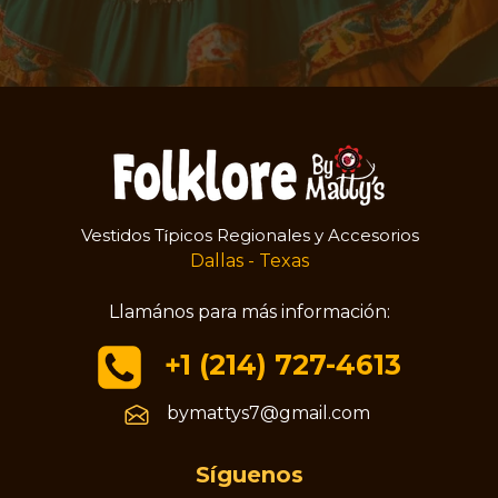
Vestidos T
picos Regionales y Accesorios
í
Dallas - Texas
Llamános para más información:
+1 (214) 727-4613
bymattys7@gmail.com
Síguenos